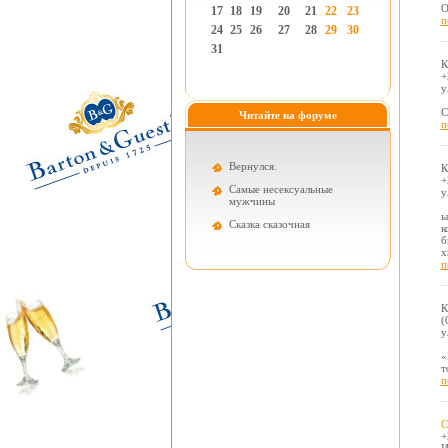
О
17
18
19
20
21
22
23
п
24
25
26
27
28
29
30
31
К
+
у
С
Читайте на форуме
п
Вернулся.
К
+
Самые несексуальные
у
мужчины
ы
Cказка сказочная
к
б
х
п
К
(
у
«
т
п
С
+