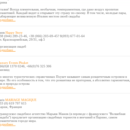
рина
талия! Всегда пленительная, необычная, темпераментная, где даже воздух пропитан
омантикой. Каждый видит и открывает эту страну по-своему. В том числе, молодые пары,
ыбирающие великолепную Италию местом своей свадьбы
одробнее...
иев
Happy Story
38 (044) 289-23-46, +38 (066) 203-69-45? 8(093) 677-01-64
л. Красноармейская, 29/31, оф.5
рганизация свадеб
одробнее...
uxury Events Phuket
66(0)8 1370 0246, +66(0)76 325 306
аиланд
о многих туристических справочниках Пхукет называют самым романтичным островом в
ире. Но его особенность в том, что это романтика не приторная, а абсолютно гармоничная,
ак и природа острова
одробнее...
aris
MARIAGE MAGIQUE
33 (0) 619 797 615
ариж, Франция
ранцузское свадебное агентство Марьяж Мажик (в переводе с французского "Волшебная
вадьба") предлагает организацию свадебных торжеств и венчаний в Париже, самом
омантичном городе мира.
одробнее...