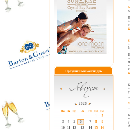
N
w
В
о
о
п
S
+
М
И
с
м
и
с
Праздничный календарь
п
К
+
у
"
п
2026
Пн
Вт
Ср
Чт
Пт
Сб
Вс
К
1
2
+
3
4
5
6
7
8
9
у
А
10
11
12
13
14
15
16