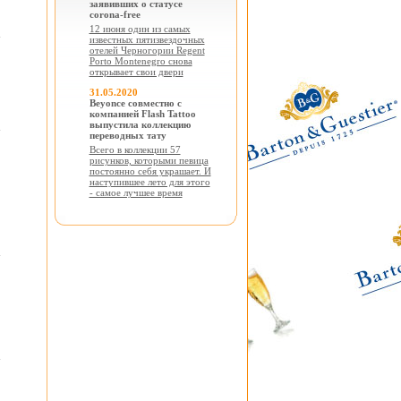
заявивших о статусе
corona-free
12 июня один из самых
известных пятизвездочных
отелей Черногории Regent
Porto Montenegro снова
открывает свои двери
31.05.2020
Beyonce совместно с
компанией Flash Tattoo
выпустила коллекцию
переводных тату
Всего в коллекции 57
рисунков, которыми певица
постоянно себя украшает. И
наступившее лето для этого
- самое лучшее время