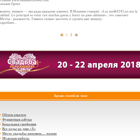
спания www.nataliaortizwed.com
аталия Ортиз
воните, пишите — мы рады каждому клиенту. В Испании говорят: «Los sue&#241;os son la
ealidad. Lo principal es venir con muchas ganas y hacer un paso adelante», что означает:
Мечты - реальность. Главное сильно захотеть и сделать шаг вперёд»
одробнее...
1
2
Архив статей по теме
Обмен опытом
Фуршетная азбука
Бокальная симфония
Все ходы ко дню «Х»
Место свадьбы изменить… можно
Мужская работа.