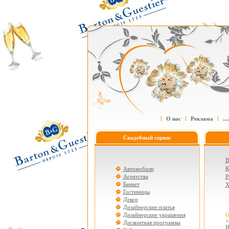
О нас
Реклама
....
Свадебный сервис
В
К
Автомобили
Агентства
Р
Банкет
Х
Гостиницы
Декор
Дизайнерские платья
Дизайнерские украшения
G
+
Дисконтная программа
И