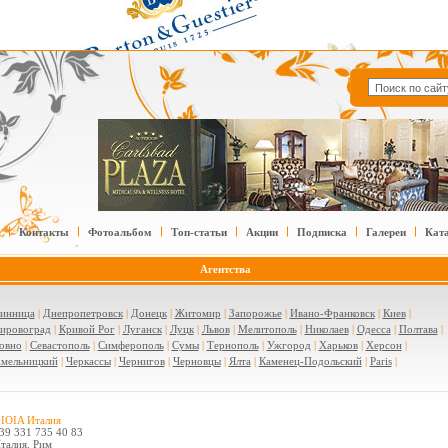
Контакты
Фотоальбом
Топ-статьи
Акции
Подписка
Галереи
Кат
Агентства
инница
|
Днепропетровск
|
Донецк
|
Житомир
|
Запорожье
|
Ивано-Франковск
|
Киев
|
ировоград
|
Кривой Рог
|
Луганск
|
Луцк
|
Львов
|
Мелитополь
|
Николаев
|
Одесса
|
Полтава
|
овно
|
Севастополь
|
Симферополь
|
Сумы
|
Тернополь
|
Ужгород
|
Харьков
|
Херсон
|
мельницкий
|
Черкассы
|
Чернигов
|
Черновцы
|
Ялта
|
Каменец-Подольский
|
Paris
|
IOIA Италия
39 331 735 40 83
талия, Рим