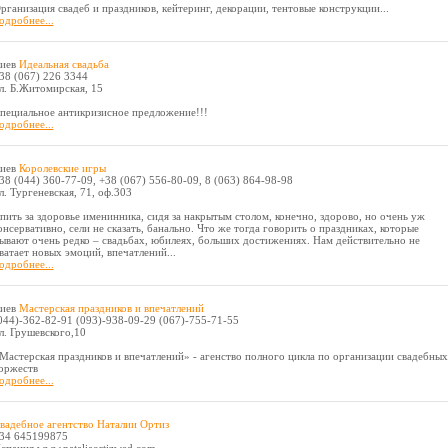
рганизация свадеб и праздников, кейтеринг, декорации, тентовые конструкции...
одробнее...
иев
Идеальная свадьба
38 (067) 226 3344
л. Б.Житомирская, 15
пециальное антикризисное предложение!!!
одробнее...
иев
Королевские игры
38 (044) 360-77-09, +38 (067) 556-80-09, 8 (063) 864-98-98
л. Тургеневская, 71, оф.303
пить за здоровье именинника, сидя за накрытым столом, конечно, здорово, но очень уж
онсервативно, сели не сказать, банально. Что же тогда говорить о праздниках, которые
ывают очень редко – свадьбах, юбилеях, больших достижениях. Нам действительно не
ватает новых эмоций, впечатлений...
одробнее...
иев
Мастерская праздников и впечатлений
044)-362-82-91 (093)-938-09-29 (067)-755-71-55
л. Грушевского,10
Мастерская праздников и впечатлений» - агенство полного цикла по организации свадебных
оржеств
одробнее...
вадебное агентство Наталии Ортиз
34 645199875