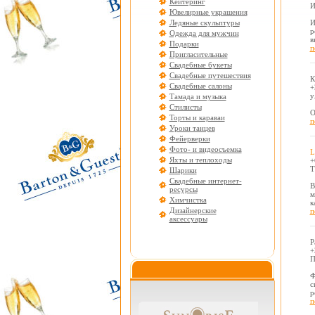
Кейтеринг
И
Ювелирные украшения
Ледяные скульптуры
И
р
Одежда для мужчин
в
Подарки
п
Пригласительные
Свадебные букеты
Свадебные путешествия
К
Свадебные салоны
+
у
Тамада и музыка
Стилисты
О
Торты и караваи
п
Уроки танцев
Фейерверки
Фото- и видеосъемка
L
Яхты и теплоходы
+
Т
Шарики
Свадебные интернет-
В
ресурсы
м
Химчистка
к
Дизайнерские
п
аксессуары
P
+
П
Ф
с
р
п