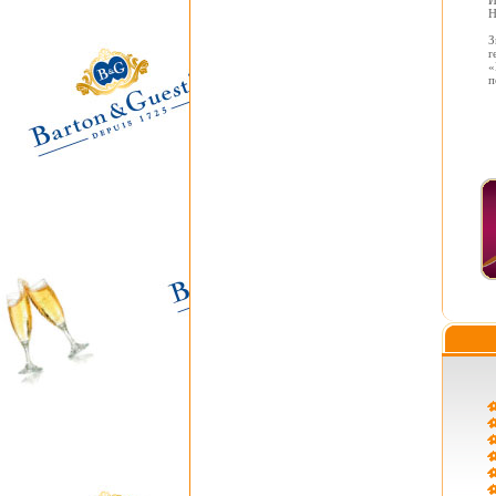
И
Н
З
r
«
п