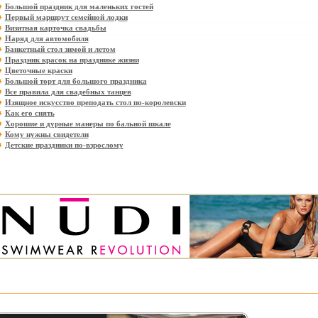
Большой праздник для маленьких гостей
Первый маршрут семейной лодки
Визитная карточка свадьбы
Наряд для автомобиля
Банкетный стол зимой и летом
Праздник красок на празднике жизни
Цветочные краски
Большой торт для большого праздника
Все правила для свадебных танцев
Изящное искусство преподать стол по-королевски
Как его снять
Хорошие и дурные манеры по бальной шкале
Кому нужны свидетели
Детские праздники по-взрослому