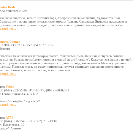
infea Reale
ww.ninfeareale.it/ru
сю свою энергию, талант организатора, профессиональные знания, художественное
бразование и восприятие, итальянские эмоции Татьяна Садовская-Яковцева вкладывает в
рганизации неповторимых свадеб, таких же неповторимых как каждая история любви.
одробнее...
amaya Lounge
52.984.133.33.14, +52.984.803.13.05
ексика
звестная мексиканская поговорка гласит: "Как только пыль Мексики коснулась Вашего
ердца, вы больше не найдете покоя ни в одной другой стране". Кажется, эта фраза в полной
ере отражает впечатления от посещения страны Солнца, как называли Мексику здешние
ндейцы. Приехав сюда, не сразу понимаешь, откуда возникает ощущение постоянного
частья. Кажется, помимо текилы, есть что-то еще…
одробнее...
иев
Yakos
38 (044) 232-51-99, 417-03-47, (067) 766-62-74
л.Глыбочицкая 33-37 к.603
Yakos" - свадьба "под ключ"!
одробнее...
иев
АТМ
38 (044) 360-1545, +38 (067) 235-1330
л. Павловская, 29
лексей Акимов