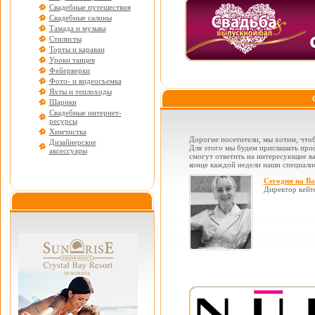
Свадебные путешествия
Свадебные салоны
Тамада и музыка
Стилисты
Торты и караваи
Уроки танцев
Фейерверки
Фото- и видеосъемка
Яхты и теплоходы
Шарики
Свадебные интернет-
ресурсы
Химчистка
Дорогие посетители, мы хотим, чтоб
Дизайнерские
Для этого мы будем приглашать проф
аксессуары
смогут ответить на интересующие вас
конце каждой недели наши специалис
Сегодня на В
Директор кейт