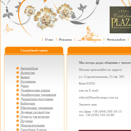
О нас
Реклама
....
Контакты
Фотоальбом
Свадебный сервис
Мы всегда рады общению с читате
Автомобили
Письма присылайте по адресу:
Агентства
ул. Старовокзальная, 23 оф. 305
Банкет
Гостиницы
Киев 01032
Декор
Дизайнерские платья
или на E-mail:
Дизайнерские украшения
editor@fleurdorange.com.ua
Дисконтная программа
Кейтеринг
Звоните нам:
Ювелирные украшения
тел./факс +38 (044) 500-18-13
Ледяные скульптуры
тел. +38 (050) 310-10-89
Одежда для мужчин
Подарки
Пригласительные
Свадебные букеты