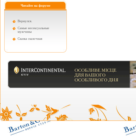
Читайте на форуме
Вернулся.
Самые несексуальные
мужчины
Cказка сказочная