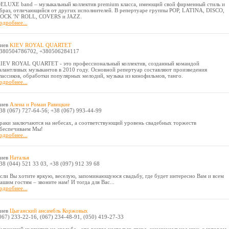
ELUXE band – музыкальный коллектив premium класса, имеющий свой фирменный стиль и
браз, отличающийся от других исполнителей. В репертуаре группы POP, LATINА, DISCO,
OCK 'N' ROLL, COVERS и JAZZ.
одробнее...
иев
KIEV ROYAL QUARTET
380504786702, +380506284117
IEV ROYAL QUARTET - это профессиональный коллектив, созданный командой
алантливых музыкантов в 2010 году. Основной репертуар составляют произведения
лассиков, обработки популярных мелодий, музыка из кинофильмов, танго.
одробнее...
иев
Алена и Роман Равицкие
38 (067) 727-64-56; +38 (067) 993-44-99
раки заключаются на небесах, а соответствующий уровень свадебных торжеств
беспечиваем Мы!
одробнее...
иев
Наталья
38 (044) 521 33 03, +38 (097) 912 39 68
сли Вы хотите яркую, веселую, запоминающуюся свадьбу, где будет интересно Вам и всем
ашим гостям – звоните нам! И тогда для Вас...
одробнее...
иев
Цыганский ансамбль Коржовых
067) 233-22-16, (067) 234-48-91, (050) 419-27-33