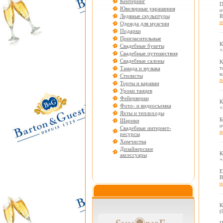
Кейтеринг
D
Ювелирные украшения
о
Ледяные скульптуры
R
п
Одежда для мужчин
Подарки
Пригласительные
К
Свадебные букеты
+
Свадебные путешествия
Свадебные салоны
K
т
Тамада и музыка
к
Стилисты
п
Торты и караваи
Уроки танцев
Фейерверки
К
Фото- и видеосъемка
+
Яхты и теплоходы
Б
Шарики
о
Свадебные интернет-
п
ресурсы
Химчистка
Дизайнерские
К
аксессуары
+
Е
В
п
К
(