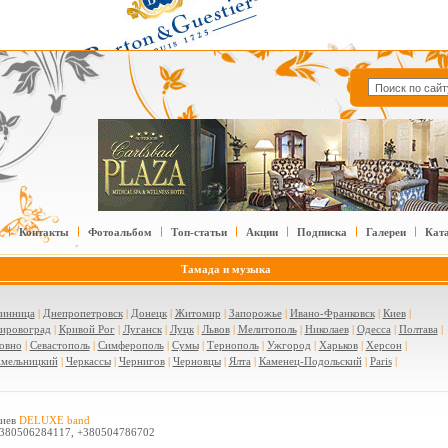
Контакты
Фотоальбом
Топ-статьи
Акции
Подписка
Галереи
Кат
Тамада и музыка
инница
|
Днепропетровск
|
Донецк
|
Житомир
|
Запорожье
|
Ивано-Франковск
|
Киев
|
ировоград
|
Кривой Рог
|
Луганск
|
Луцк
|
Львов
|
Мелитополь
|
Николаев
|
Одесса
|
Полтава
|
овно
|
Севастополь
|
Симферополь
|
Сумы
|
Тернополь
|
Ужгород
|
Харьков
|
Херсон
|
мельницкий
|
Черкассы
|
Чернигов
|
Черновцы
|
Ялта
|
Каменец-Подольский
|
Paris
|
иев
DELUXE band
380506284117, +380504786702