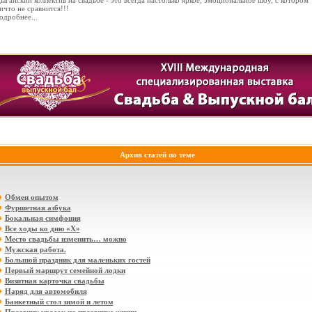
ыганский коллектив на свадьбе - это всегда настолько яркое, эмоциональное шоу, с котором
ичто не сравнится!!!
одробнее...
Архив статей по теме
Обмен опытом
Фуршетная азбука
Бокальная симфония
Все ходы ко дню «Х»
Место свадьбы изменить… можно
Мужская работа.
Большой праздник для маленьких гостей
Первый маршрут семейной лодки
Визитная карточка свадьбы
Наряд для автомобиля
Банкетный стол зимой и летом