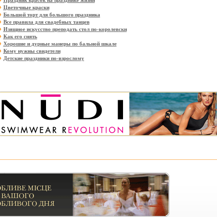
Праздник красок на празднике жизни
Цветочные краски
Большой торт для большого праздника
Все правила для свадебных танцев
Изящное искусство преподать стол по-королевски
Как его снять
Хорошие и дурные манеры по бальной шкале
Кому нужны свидетели
Детские праздники по-взрослому