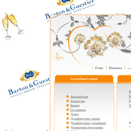
О нас
Реклама
....
Свадебный сервис
В
К
Автомобили
Агентства
Р
Банкет
Х
Гостиницы
Декор
Дизайнерские платья
Дизайнерские украшения
К
+
Дисконтная программа