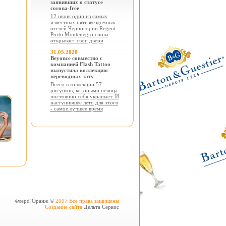
заявивших о статусе
corona-free
12 июня один из самых
известных пятизвездочных
отелей Черногории Regent
Porto Montenegro снова
открывает свои двери
31.05.2020
Beyonce совместно с
компанией Flash Tattoo
выпустила коллекцию
переводных тату
Всего в коллекции 57
рисунков, которыми певица
постоянно себя украшает. И
наступившее лето для этого
- самое лучшее время
Флерd’Оранж ©
2007 Все права защищены
Создание сайта
Дельта Сервис