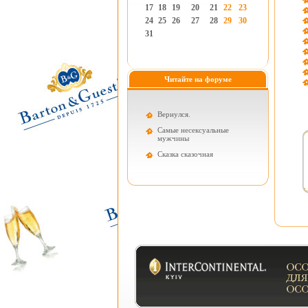
17
18
19
20
21
22
23
24
25
26
27
28
29
30
31
Читайте на форуме
Вернулся.
Самые несексуальные
мужчины
Cказка сказочная