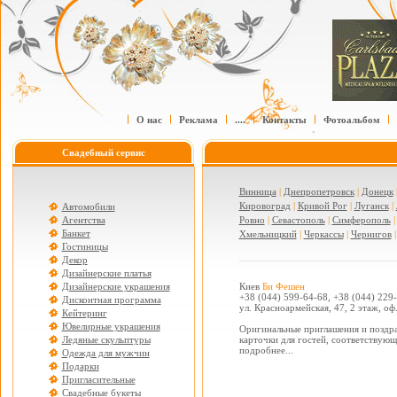
О нас
Реклама
....
Контакты
Фотоальбом
Свадебный сервис
Винница
|
Днепропетровск
|
Донецк
Кировоград
|
Кривой Рог
|
Луганск
|
Автомобили
Агентства
Ровно
|
Севастополь
|
Симферополь
Банкет
Хмельницкий
|
Черкассы
|
Чернигов
Гостиницы
Декор
Дизайнерские платья
Дизайнерские украшения
Киев
Би Фешен
+38 (044) 599-64-68, +38 (044) 229
Дисконтная программа
ул. Красноармейская, 47, 2 этаж, оф
Кейтеринг
Ювелирные украшения
Оригинальные приглашения и поздра
Ледяные скульптуры
карточки для гостей, соответствующ
подробнее...
Одежда для мужчин
Подарки
Пригласительные
Свадебные букеты