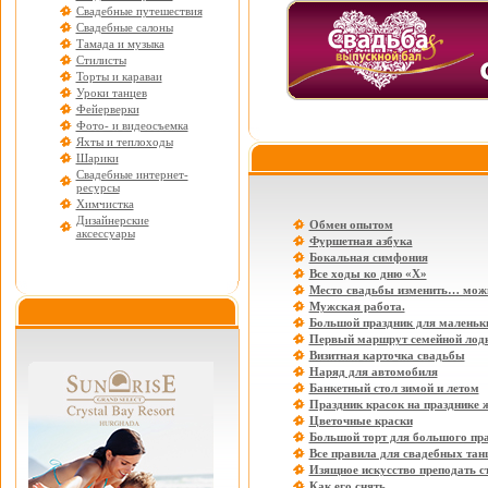
Свадебные путешествия
Свадебные салоны
Тамада и музыка
Стилисты
Торты и караваи
Уроки танцев
Фейерверки
Фото- и видеосъемка
Яхты и теплоходы
Шарики
Свадебные интернет-
ресурсы
Химчистка
Дизайнерские
Обмен опытом
аксессуары
Фуршетная азбука
Бокальная симфония
Все ходы ко дню «Х»
Место свадьбы изменить… мож
Мужская работа.
Большой праздник для маленьки
Первый маршрут семейной лод
Визитная карточка свадьбы
Наряд для автомобиля
Банкетный стол зимой и летом
Праздник красок на празднике 
Цветочные краски
Большой торт для большого пр
Все правила для свадебных тан
Изящное искусство преподать с
Как его снять