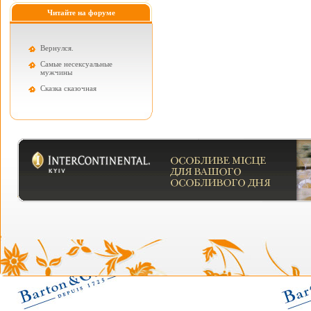
Читайте на форуме
Вернулся.
Самые несексуальные
мужчины
Cказка сказочная