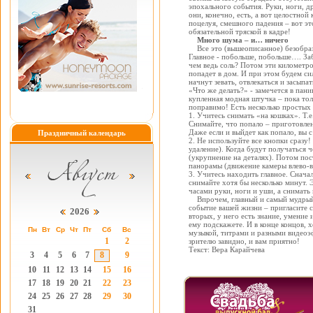
эпохального события. Руки, ноги, д
они, конечно, есть, а вот целостной
поцелуя, смешного падения – вот этог
обязательной тряской в кадре!
Много шума – и… ничего
Все это (вышеописанное) безобрази
Главное - побольше, побольше…. За
чем ведь соль? Потом эти километро
попадет в дом. И при этом будем си
начнут зевать, отвлекаться и засыпат
«Что же делать?» - замечется в пан
купленная модная штучка – пока тол
поправимо! Есть несколько простых 
1. Учитесь снимать «на кошках». Т.
Снимайте, что попало – приготовлен
Даже если и выйдет как попало, вы с
Праздничный календарь
2. Не используйте все кнопки сразу
удаление). Когда будут получаться 
(укрупнение на деталях). Потом по
панорамы (движение камеры влево-вп
3. Учитесь находить главное. Сначал
снимайте хотя бы несколько минут. 
часами руки, ноги и уши, а снимать 
Впрочем, главный и самый мудрый с
событие вашей жизни – пригласите с
2026
вторых, у него есть знание, умение и
ему подскажете. И в конце концов, 
Пн
Вт
Ср
Чт
Пт
Сб
Вс
музыкой, титрами и разными видеоэф
1
2
зрителю завидно, и вам приятно!
Текст: Вера Карайчева
3
4
5
6
7
8
9
10
11
12
13
14
15
16
17
18
19
20
21
22
23
24
25
26
27
28
29
30
31