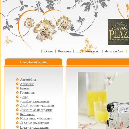
О нас
Реклама
....
Контакты
Фотоальбом
Свадебный сервис
Автомобили
Агентства
Банкет
Гостиницы
Декор
Дизайнерские платья
Дизайнерские украшения
Дисконтная программа
Кейтеринг
Ювелирные украшения
Ледяные скульптуры
Одежда для мужчин