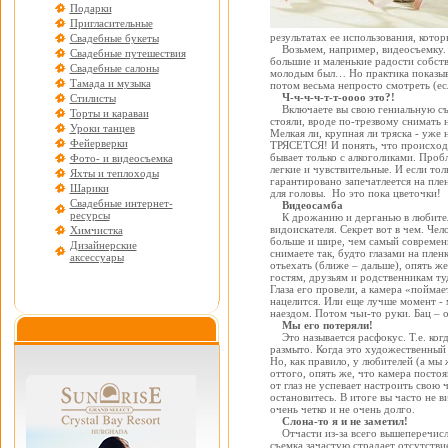
Подарки
Пригласительные
результатах ее использования, кото
Свадебные букеты
Возьмем, например, видеосъемку. К
Свадебные путешествия
большие и маленькие радости собст
Свадебные салоны
молодым был… Но практика показывае
Тамада и музыка
потом весьма непросто смотреть (ес
Ч-ч-ч-ч-т-т-оооо это?!
Стилисты
Включаете вы свою гениальную съем
Торты и караваи
стояли, вроде по-трезвому снимать 
Уроки танцев
Мелкая ли, крупная ли тряска - уже 
Фейерверки
ТРЯСЕТСЯ! И понять, что происходит
бывает только с алкоголиками. Проб
Фото- и видеосъемка
легкие и чувствительные. И если тол
Яхты и теплоходы
гарантировано запечатлеется на плен
Шарики
для головы. Но это пока цветочки!
Свадебные интернет-
Видеосамба
ресурсы
К дрожанию и дерганью в любитель
видоискателя. Секрет вот в чем. Чел
Химчистка
больше и шире, чем самый современн
Дизайнерские
снимаете так, будто глазами на плен
аксессуары
отьехать (ближе – дальше), опять ж
гостям, друзьям и родственникам ту
Глаза его провели, а камера «поймае
нацелится. Или еще лучше момент - 
наездом. Потом чьи-то руки. Бац – 
Мы его потеряли!
Это называется расфокус. Т.е. когда
размыто. Когда это художественный 
Но, как правило, у любителей (а мы 
оттого, опять же, что камера постоя
от глаз не успевает настроить свою 
остановитесь. В итоге вы часто не ви
очень четко и не очень долго.
Слона-то я и не заметил!
Отчасти из-за всего вышеперечисл
съемка зачастую страдает отсутстви