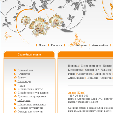
О нас
Реклама
....
Контакты
Фотоальбом
Свадебный сервис
Винница
|
Днепропетровск
|
Донецк
Кировоград
|
Кривой Рог
|
Луганск
|
Автомобили
Агентства
Ровно
|
Севастополь
|
Симферополь
Банкет
Хмельницкий
|
Черкассы
|
Чернигов
Гостиницы
Декор
Дизайнерские платья
Дизайнерские украшения
Anassa (Кипр)
+357 26 888 000
Дисконтная программа
Baths of Aphrodite Road, P.O. Box 66
Кейтеринг
anassa@thanoshotels.com
Ювелирные украшения
Ледяные скульптуры
Один из самых роскошных и знамен
наградами, принимает своих гостей
Одежда для мужчин