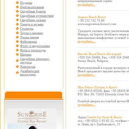
непревзойденный сервис.
Подарки
подробнее...
Пригласительные
Свадебные букеты
Свадебные путешествия
Angora Beach Resort
Свадебные салоны
+ 90 232 742 70 00
www.angorabeachresort.com
Тамада и музыка
Стилисты
Тридцать уютных вилл, расположивш
Торты и караваи
Измира, на берегу Эгейского моря 
Уроки танцев
максимально комфортных условий отд
подробнее...
Фейерверки
Фото- и видеосъемка
Яхты и теплоходы
Barcelo Royal Beach (Болгария)
Шарики
+359 554 20400, Fax: +359 554 204
Свадебные интернет-
Sunny Beach, Bulgaria
ресурсы
Химчистка
Расположенный в сердце всемирно из
Дизайнерские
Beach предлагает высшее качество об
аксессуары
подробнее...
Blue Palace (Греция, о.Крит)
+30 28410 65500, факс +30 28410 8
P.O. Box 38, 72053 Elounda Crete Gr
Голубой дворец из голубой мечты Blu
подробнее...
Львов
Citadel Inn Hotel & Resort
тел.: +38 (032) 2 95 82 22, тел/факс
м. Львів, вул. Грабовського, 11