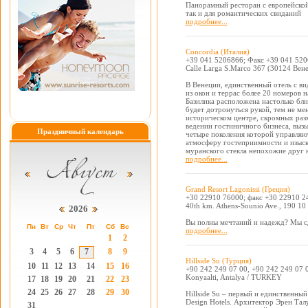
Панорамный ресторан с европейской
так и для романтических свиданий
подробнее...
Concordia (Италия)
+39 041 5206866; Факс +39 041 52
Calle Larga S.Marco 367 (30124 Вен
В Венеции, единственный отель с ви
из окон и террас более 20 номеров 
Базилика расположена настолько близ
будет дотронуться рукой, тем не ме
историческом центре, скромных разм
ведении гостиничного бизнеса, выз
Праздничный календарь
четыре поколения которой управляют
атмосферу гостеприимности и изыск
муранского стекла непохожие друг н
подробнее...
Grand Resort Lagonissi (Греция)
+30 22910 76000; факс +30 22910 2
40th km. Athens-Sounio Ave., 190 10 
2026
Вы полны мечтаний и надежд? Мы сд
Пн
Вт
Ср
Чт
Пт
Сб
Вс
подробнее...
1
2
3
4
5
6
7
8
9
Hillside Su (Турция)
10
11
12
13
14
15
16
+90 242 249 07 00, +90 242 249 07 
Konyaalti, Antalya / TURKEY
17
18
19
20
21
22
23
24
25
26
27
28
29
30
Hillside Su – первый и единственны
Design Hotels. Архитектор Эрен Тал
31