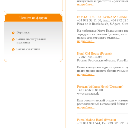
изяществом и простотой «роскошного
подробнее...
HOSTAL DE LA GAVINA 5* GRAND
Читайте на форуме
+34 972 32 11 00; факс: +34 972 32 
Plaza de la Rosaleda s/n, S'Agaro, Gir
На побережье Коста Брава много кра
Вернулся.
чередуются с тихими бухтами, а сос
нужно для хорошего отдыха...
Самые несексуальные
подробнее...
мужчины
Cказка сказочная
Hotel Old House (Россия)
+7 863 248-05-09
Россия, Ростовская область, Усть-Ко
Всего в получасе езды от делового 
праву можно назвать безупречным с
подробнее...
Partizan Wellness Hotel (Словакия)
+421 48/630 88 00
www.partizan.sk
Ваш романтический отдых у истоков
расположенный в словацкой Мекке г
подробнее...
Punta Molino Hotel (Италия)
+39 081 991 544, Fax +39 081 991 5