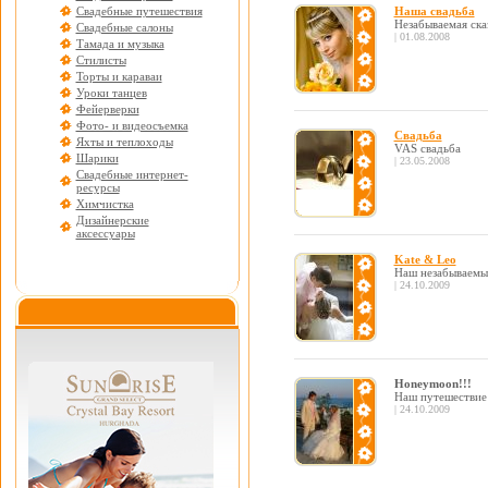
Свадебные путешествия
Наша свадьба
Незабываемая ска
Свадебные салоны
| 01.08.2008
Тамада и музыка
Стилисты
Торты и караваи
Уроки танцев
Фейерверки
Фото- и видеосъемка
Свадьба
Яхты и теплоходы
VAS свадьба
Шарики
| 23.05.2008
Свадебные интернет-
ресурсы
Химчистка
Дизайнерские
аксессуары
Kate & Leo
Наш незабываемы
| 24.10.2009
Honeymoon!!!
Наш путешествие
| 24.10.2009