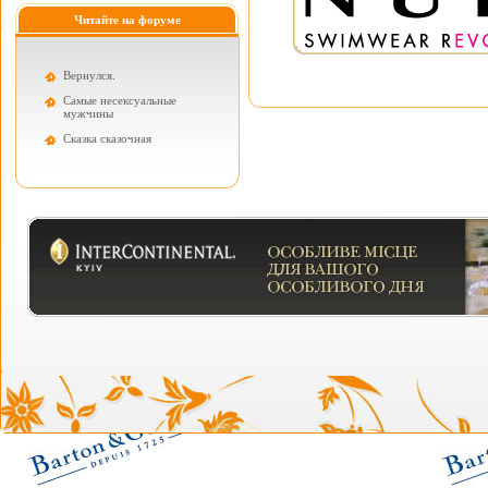
Читайте на форуме
Вернулся.
Самые несексуальные
мужчины
Cказка сказочная