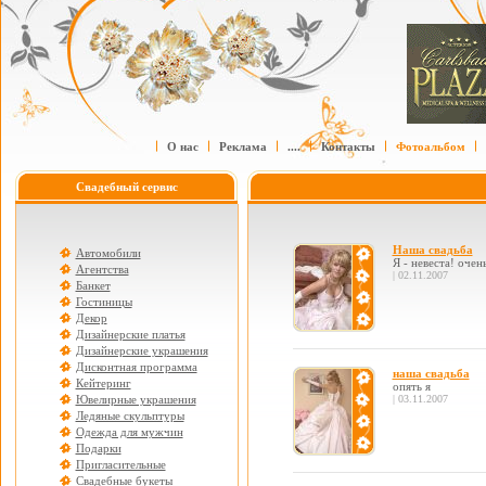
О нас
Реклама
....
Контакты
Фотоальбом
Свадебный сервис
Наша свадьба
Автомобили
Я - невеста! очен
Агентства
| 02.11.2007
Банкет
Гостиницы
Декор
Дизайнерские платья
Дизайнерские украшения
Дисконтная программа
наша свадьба
Кейтеринг
опять я
Ювелирные украшения
| 03.11.2007
Ледяные скульптуры
Одежда для мужчин
Подарки
Пригласительные
Свадебные букеты