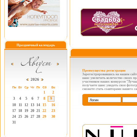
Праздничный календарь
Преимущества регистрации
Зарегистрировавшись на нашем сайте
шанс увеличить количество своих пр
2026
участником наших конкурсов "Лучша
получаете шанс увидеть свои фотог
Пн
Вт
Ср
Чт
Пт
Сб
Вс
сможете стать соавторами нашего са
1
2
3
4
5
6
7
8
9
10
11
12
13
14
15
16
17
18
19
20
21
22
23
24
25
26
27
28
29
30
31