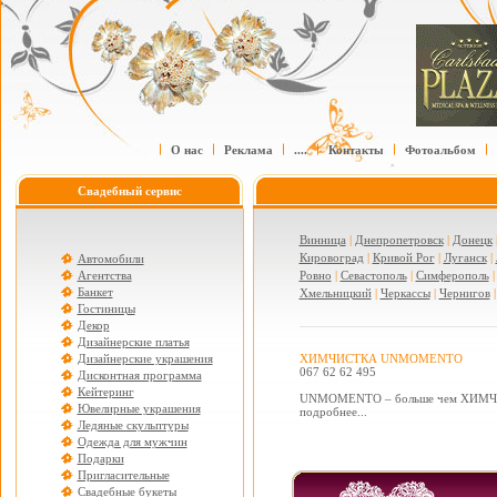
О нас
Реклама
....
Контакты
Фотоальбом
Свадебный сервис
Винница
|
Днепропетровск
|
Донецк
Кировоград
|
Кривой Рог
|
Луганск
|
Автомобили
Агентства
Ровно
|
Севастополь
|
Симферополь
Банкет
Хмельницкий
|
Черкассы
|
Чернигов
Гостиницы
Декор
Дизайнерские платья
Дизайнерские украшения
ХИМЧИСТКА UNMOMENTO
067 62 62 495
Дисконтная программа
Кейтеринг
UNMOMENTO – больше чем ХИМ
Ювелирные украшения
подробнее...
Ледяные скульптуры
Одежда для мужчин
Подарки
Пригласительные
Свадебные букеты