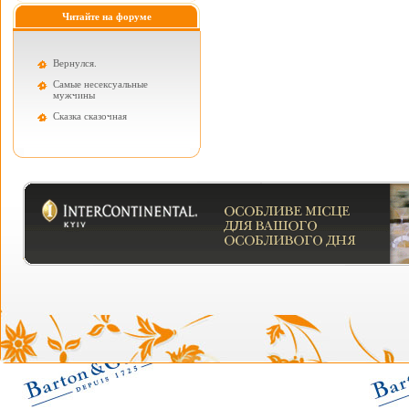
Читайте на форуме
Вернулся.
Самые несексуальные
мужчины
Cказка сказочная