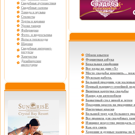
Свадебные путешествия
Свадебные салоны
Тамада и музыка
Стилисты
Торты и караваи
Уроки танцев
Фейерверки
Фото- и видеосъемка
Яхты и теплоходы
Шарики
Свадебные интернет-
ресурсы
Обмен опытом
Химчистка
Фуршетная азбука
Дизайнерские
Бокальная симфония
аксессуары
Все ходы ко дню «Х»
Место свадьбы изменить… мож
Мужская работа.
Большой праздник для маленьки
Первый маршрут семейной лод
Визитная карточка свадьбы
Наряд для автомобиля
Банкетный стол зимой и летом
Праздник красок на празднике 
Цветочные краски
Большой торт для большого пр
Все правила для свадебных тан
Изящное искусство преподать с
Как его снять
Хорошие и дурные манеры по б