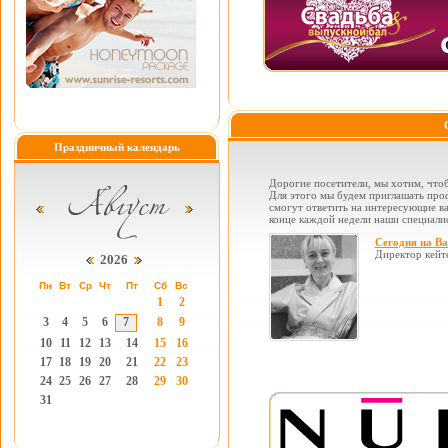
Праздничный календарь
Дорогие посетители, мы хотим, чтоб
Для этого мы будем приглашать проф
смогут ответить на интересующие вас
конце каждой недели наши специалис
Сегодня на В
Директор кейт
2026
Пн
Вт
Ср
Чт
Пт
Сб
Вс
1
2
3
4
5
6
7
8
9
10
11
12
13
14
15
16
17
18
19
20
21
22
23
24
25
26
27
28
29
30
31