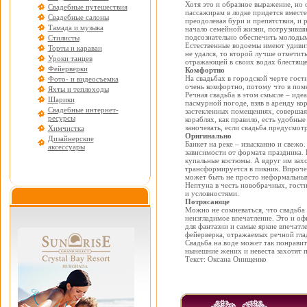
Хотя это и образное выражение, но 
Свадебные путешествия
пассажирам в лодке придется вместе
Свадебные салоны
преодолевая бури и препятствия, и 
Тамада и музыка
начало семейной жизни, погрузившис
подсознательно обеспечить молоды
Стилисты
Естественные водоемы имеют удивит
Торты и караваи
не удался, то второй лучше отметить
Уроки танцев
отражающей в своих водах блестяще
Фейерверки
Комфортно
На свадьбах в городской черте гост
Фото- и видеосъемка
очень комфортно, потому что в пом
Яхты и теплоходы
Речная свадьба в этом смысле – идеа
Шарики
пасмурной погоде, взяв в аренду ко
Свадебные интернет-
застекленных помещениях, совершая
ресурсы
кораблях, как правило, есть удобны
заночевать, если свадьба предусмо
Химчистка
Оригинально
Дизайнерские
Банкет на реке – изысканно и свеж
аксессуары
зависимости от формата праздника.
купальные костюмы. А вдруг им захо
трансформируется в пикник. Впроче
может быть не просто неформальным
Нептуна в честь новобрачных, гост
и условностями.
Потрясающе
Можно не сомневаться, что свадьба 
неизгладимое впечатление. Это и оф
для фантазии и самые яркие впечатл
фейерверка, отражаемых речной гла
Свадьба на воде может так понравит
нынешние жених и невеста захотят п
Текст: Оксана Онищенко