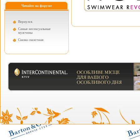
Читайте на форуме
Вернулся.
Самые несексуальные
мужчины
Cказка сказочная