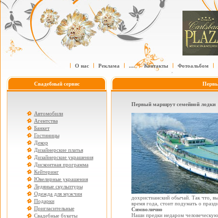
О нас
Реклама
....
Контакты
Фотоальбом
Свадебный сервис
Первы
Первый маршрут семейной лодки
Автомобили
Агентства
Банкет
Гостиницы
Декор
Дизайнерские платья
Дизайнерские украшения
Дисконтная программа
Кейтеринг
Ювелирные украшения
Ледяные скульптуры
Одежда для мужчин
дохристианский обычай. Так что, вы
Подарки
время года, стоит подумать о праздн
Пригласительные
Символично
Наши предки недаром человеческую ж
Свадебные букеты