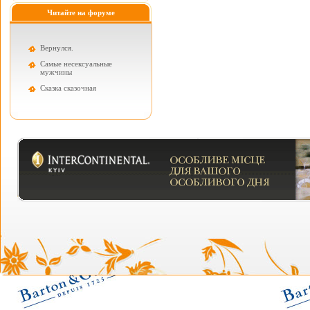
Читайте на форуме
Вернулся.
Самые несексуальные
мужчины
Cказка сказочная