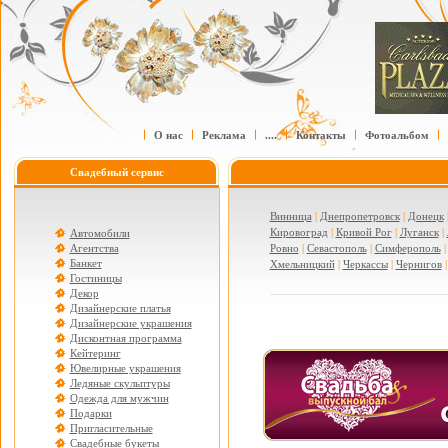
О нас
Реклама
....
Контакты
Фотоальбом
Свадебный сервис
Винница
|
Днепропетровск
|
Донецк
Кировоград
|
Кривой Рог
|
Луганск
|
Автомобили
Агентства
Ровно
|
Севастополь
|
Симферополь
Банкет
Хмельницкий
|
Черкассы
|
Чернигов
Гостиницы
Декор
Дизайнерские платья
Дизайнерские украшения
Дисконтная программа
Кейтеринг
Ювелирные украшения
Ледяные скульптуры
Одежда для мужчин
Подарки
Пригласительные
Свадебные букеты