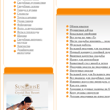
Свадебные путешествия
Свадебные салоны
Тамада и музыка
Стилисты
Торты и караваи
Уроки танцев
Фейерверки
Обмен опытом
Фото- и видеосъемка
Фуршетная азбука
Яхты и теплоходы
Бокальная симфония
Шарики
Все ходы ко дню «Х»
Свадебные интернет-
Место свадьбы изменить… мож
ресурсы
Мужская работа.
Химчистка
Большой праздник для маленьки
Дизайнерские
Первый маршрут семейной лод
аксессуары
Визитная карточка свадьбы
Наряд для автомобиля
Банкетный стол зимой и летом
Праздник красок на празднике 
Цветочные краски
Большой торт для большого пр
Все правила для свадебных тан
Изящное искусство преподать с
Как его снять
Хорошие и дурные манеры по б
Кому нужны свидетели
Детские праздники по-взрослом