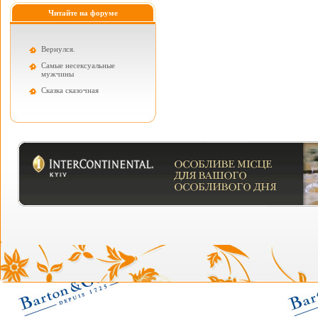
Читайте на форуме
Вернулся.
Самые несексуальные
мужчины
Cказка сказочная