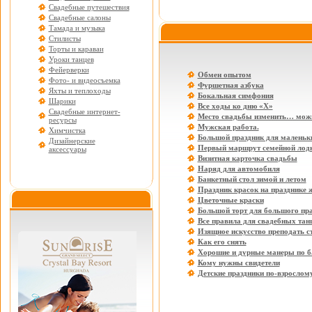
Свадебные путешествия
Свадебные салоны
Тамада и музыка
Стилисты
Торты и караваи
Уроки танцев
Фейерверки
Обмен опытом
Фото- и видеосъемка
Фуршетная азбука
Яхты и теплоходы
Бокальная симфония
Шарики
Все ходы ко дню «Х»
Свадебные интернет-
Место свадьбы изменить… мож
ресурсы
Мужская работа.
Химчистка
Большой праздник для маленьки
Дизайнерские
Первый маршрут семейной лод
аксессуары
Визитная карточка свадьбы
Наряд для автомобиля
Банкетный стол зимой и летом
Праздник красок на празднике 
Цветочные краски
Большой торт для большого пр
Все правила для свадебных тан
Изящное искусство преподать с
Как его снять
Хорошие и дурные манеры по б
Кому нужны свидетели
Детские праздники по-взрослом