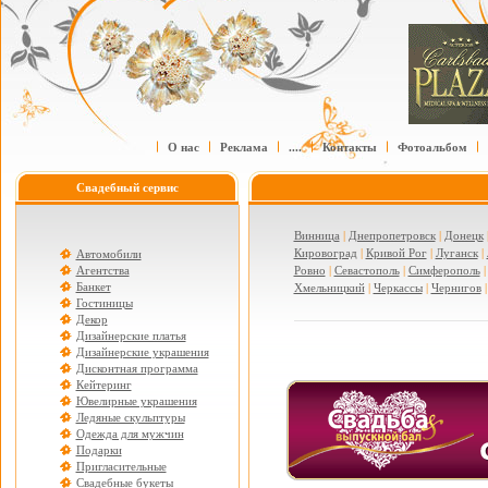
О нас
Реклама
....
Контакты
Фотоальбом
Свадебный сервис
Винница
|
Днепропетровск
|
Донецк
Кировоград
|
Кривой Рог
|
Луганск
|
Автомобили
Агентства
Ровно
|
Севастополь
|
Симферополь
Банкет
Хмельницкий
|
Черкассы
|
Чернигов
Гостиницы
Декор
Дизайнерские платья
Дизайнерские украшения
Дисконтная программа
Кейтеринг
Ювелирные украшения
Ледяные скульптуры
Одежда для мужчин
Подарки
Пригласительные
Свадебные букеты