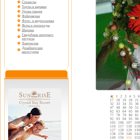
Стилисты
Торты и караваи
Уроки танцев
Фейерверки
Фото- и видеосъемка
Яхты и теплоходы
Шарики
Свадебные интернет-
ресурсы
Химчистка
Дизайнерские
аксессуары
1
2
3
4
5
6
17
18
19
20
21
32
33
34
35
36
47
48
49
50
51
62
63
64
65
66
77
78
79
80
81
92
93
94
95
96
105
106
107
108
116
117
118
119
127
128
129
130
138
139
140
141
149
150
151
152