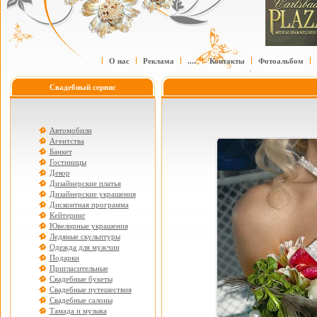
О нас
Реклама
....
Контакты
Фотоальбом
Свадебный сервис
Автомобили
Агентства
Банкет
Гостиницы
Декор
Дизайнерские платья
Дизайнерские украшения
Дисконтная программа
Кейтеринг
Ювелирные украшения
Ледяные скульптуры
Одежда для мужчин
Подарки
Пригласительные
Свадебные букеты
Свадебные путешествия
Свадебные салоны
Тамада и музыка