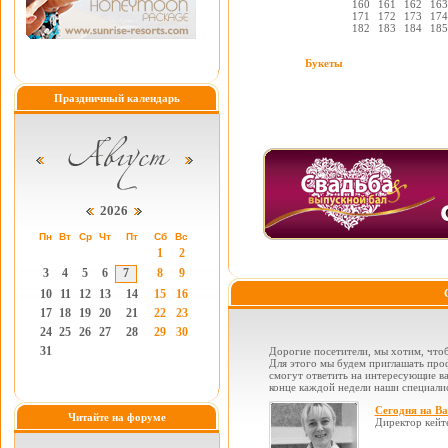
160
161
162
163
171
172
173
174
182
183
184
185
Букеты
Праздничный календарь
2026
Пн
Вт
Ср
Чт
Пт
Сб
Вс
1
2
3
4
5
6
7
8
9
10
11
12
13
14
15
16
17
18
19
20
21
22
23
24
25
26
27
28
29
30
31
Дорогие посетители, мы хотим, чтоб
Для этого мы будем приглашать проф
смогут ответить на интересующие вас
конце каждой недели наши специалис
Сегодня на В
Читайте на форуме
Директор кейт