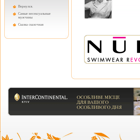
Вернулся.
Самые несексуальные
мужчины
Cказка сказочная