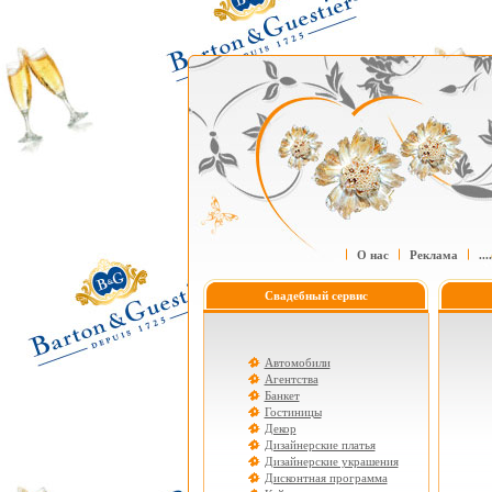
О нас
Реклама
....
Свадебный сервис
Автомобили
Агентства
Банкет
Гостиницы
Декор
Дизайнерские платья
Дизайнерские украшения
Дисконтная программа