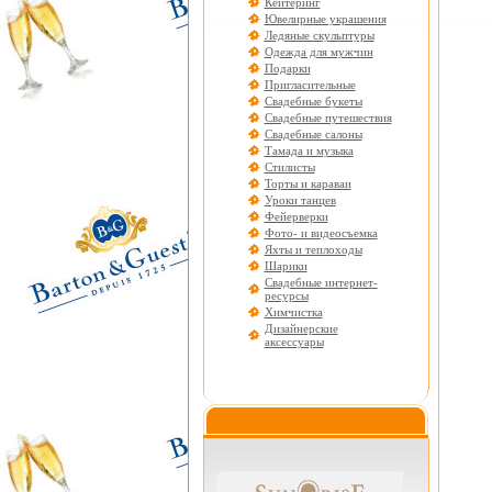
Кейтеринг
Ювелирные украшения
Ледяные скульптуры
Одежда для мужчин
Подарки
Пригласительные
Свадебные букеты
Свадебные путешествия
Свадебные салоны
Тамада и музыка
Стилисты
Торты и караваи
Уроки танцев
Фейерверки
Фото- и видеосъемка
Яхты и теплоходы
Шарики
Свадебные интернет-
ресурсы
Химчистка
Дизайнерские
аксессуары