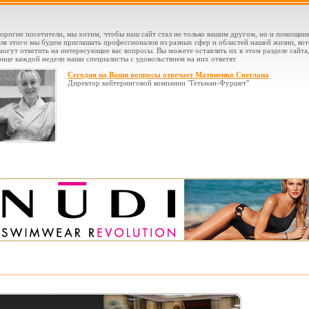
орогие посетители, мы хотим, чтобы наш сайт стал не только вашим другом, но и помощни
ля этого мы будем приглашать профессионалов из разных сфер и областей нашей жизни, ко
могут ответить на интересующие вас вопросы. Вы можете оставлять их в этом разделе сайта,
онце каждой недели наши специалисты с удовольствием на них ответят.
Сегодня на Ваши вопросы отвечает Матвиенко Светлана
Директор кейтеринговой компании "Гетьман-Фуршет"