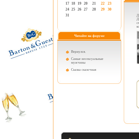
17
18
19
20
21
22
23
24
25
26
27
28
29
30
31
Д
Д
с
к
Читайте на форуме
Вернулся.
Самые несексуальные
мужчины
Cказка сказочная