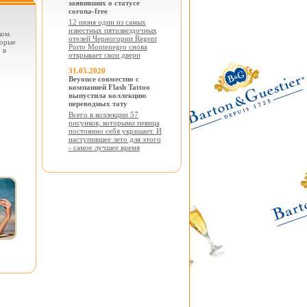
заявивших о статусе
corona-free
12 июня один из самых
известных пятизвездочных
ком.
отелей Черногории Regent
торые
Porto Montenegro снова
 в
открывает свои двери
31.05.2020
Beyonce совместно с
компанией Flash Tattoo
выпустила коллекцию
переводных тату
Всего в коллекции 57
рисунков, которыми певица
постоянно себя украшает. И
наступившее лето для этого
- самое лучшее время