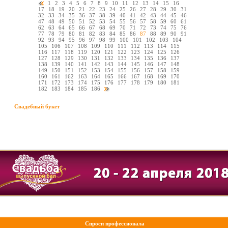
1
2
3
4
5
6
7
8
9
10
11
12
13
14
15
16
17
18
19
20
21
22
23
24
25
26
27
28
29
30
31
32
33
34
35
36
37
38
39
40
41
42
43
44
45
46
47
48
49
50
51
52
53
54
55
56
57
58
59
60
61
62
63
64
65
66
67
68
69
70
71
72
73
74
75
76
77
78
79
80
81
82
83
84
85
86
87
88
89
90
91
92
93
94
95
96
97
98
99
100
101
102
103
104
105
106
107
108
109
110
111
112
113
114
115
116
117
118
119
120
121
122
123
124
125
126
127
128
129
130
131
132
133
134
135
136
137
138
139
140
141
142
143
144
145
146
147
148
149
150
151
152
153
154
155
156
157
158
159
160
161
162
163
164
165
166
167
168
169
170
171
172
173
174
175
176
177
178
179
180
181
182
183
184
185
186
Свадебный букет
Спроси профессионала