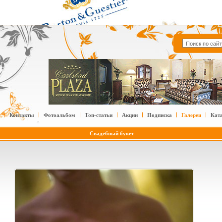
Контакты
Фотоальбом
Топ-статьи
Акции
Подписка
Галереи
Кат
Свадебный букет