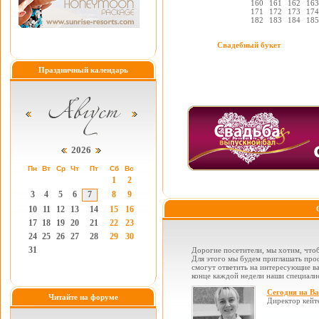
160
161
162
163
171
172
173
174
182
183
184
185
Свадебный букет
Праздничный календарь
2026
Пн
Вт
Ср
Чт
Пт
Сб
Вс
1
2
3
4
5
6
7
8
9
10
11
12
13
14
15
16
17
18
19
20
21
22
23
24
25
26
27
28
29
30
31
Дорогие посетители, мы хотим, чтоб
Для этого мы будем приглашать проф
смогут ответить на интересующие вас
конце каждой недели наши специалис
Сегодня на В
Читайте на форуме
Директор кейт