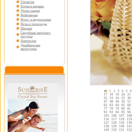
Стилисты
Торты и караваи
Уроки танцев
Фейерверки
Фото- и видеосъемка
Яхты и теплоходы
Шарики
Свадебные интернет-
ресурсы
Химчистка
Дизайнерские
аксессуары
1
2
3
4
5
6
17
18
19
20
21
32
33
34
35
36
47
48
49
50
51
62
63
64
65
66
77
78
79
80
81
92
93
94
95
96
105
106
107
108
116
117
118
119
127
128
129
130
138
139
140
141
149
150
151
152