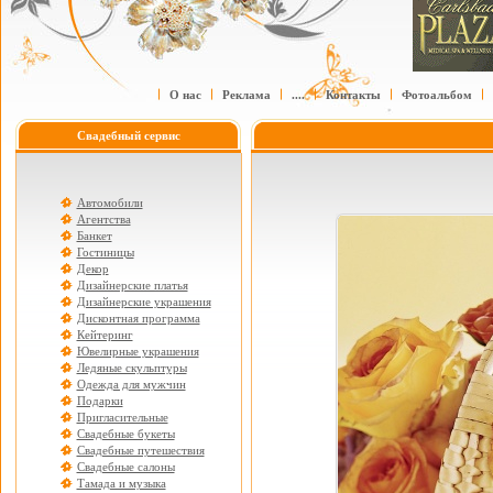
О нас
Реклама
....
Контакты
Фотоальбом
Свадебный сервис
Автомобили
Агентства
Банкет
Гостиницы
Декор
Дизайнерские платья
Дизайнерские украшения
Дисконтная программа
Кейтеринг
Ювелирные украшения
Ледяные скульптуры
Одежда для мужчин
Подарки
Пригласительные
Свадебные букеты
Свадебные путешествия
Свадебные салоны
Тамада и музыка