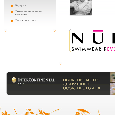
Вернулся.
Самые несексуальные
мужчины
Cказка сказочная