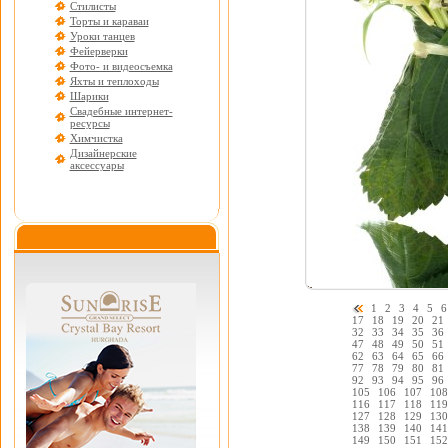
Стилисты
Торты и караваи
Уроки танцев
Фейерверки
Фото- и видеосъемка
Яхты и теплоходы
Шарики
Свадебные интернет-
ресурсы
Химчистка
Дизайнерские
аксессуары
1
2
3
4
5
6
17
18
19
20
21
32
33
34
35
36
47
48
49
50
51
62
63
64
65
66
77
78
79
80
81
92
93
94
95
96
105
106
107
108
116
117
118
119
127
128
129
130
138
139
140
141
149
150
151
152