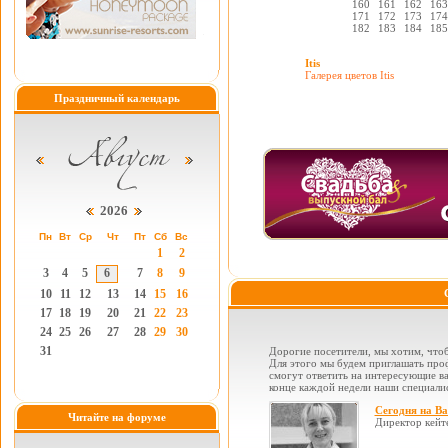
160
161
162
163
171
172
173
174
182
183
184
185
Itis
Галерея цветов Itis
Праздничный календарь
2026
Пн
Вт
Ср
Чт
Пт
Сб
Вс
1
2
3
4
5
6
7
8
9
10
11
12
13
14
15
16
17
18
19
20
21
22
23
24
25
26
27
28
29
30
31
Дорогие посетители, мы хотим, чтоб
Для этого мы будем приглашать проф
смогут ответить на интересующие вас
конце каждой недели наши специалис
Сегодня на В
Читайте на форуме
Директор кейт