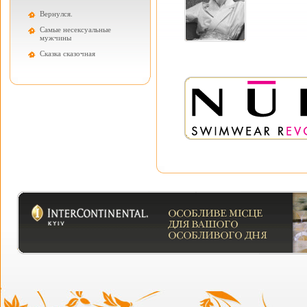
Вернулся.
Самые несексуальные
мужчины
Cказка сказочная