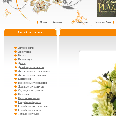
О нас
Реклама
....
Контакты
Фотоальбом
Свадебный сервис
Автомобили
Агентства
Банкет
Гостиницы
Декор
Дизайнерские платья
Дизайнерские украшения
Дисконтная программа
Кейтеринг
Ювелирные украшения
Ледяные скульптуры
Одежда для мужчин
Подарки
Пригласительные
Свадебные букеты
Свадебные путешествия
Свадебные салоны
Тамада и музыка