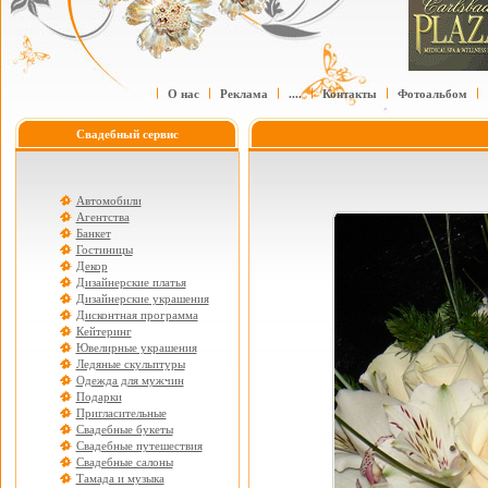
О нас
Реклама
....
Контакты
Фотоальбом
Свадебный сервис
Автомобили
Агентства
Банкет
Гостиницы
Декор
Дизайнерские платья
Дизайнерские украшения
Дисконтная программа
Кейтеринг
Ювелирные украшения
Ледяные скульптуры
Одежда для мужчин
Подарки
Пригласительные
Свадебные букеты
Свадебные путешествия
Свадебные салоны
Тамада и музыка