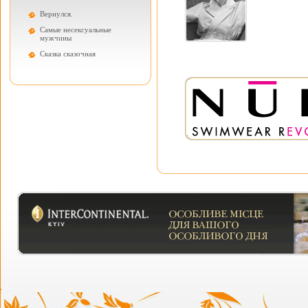
Вернулся.
Самые несексуальные
мужчины
Cказка сказочная