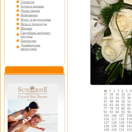
Стилисты
Торты и караваи
Уроки танцев
Фейерверки
Фото- и видеосъемка
Яхты и теплоходы
Шарики
Свадебные интернет-
ресурсы
Химчистка
Дизайнерские
аксессуары
1
2
3
4
5
6
17
18
19
20
21
32
33
34
35
36
47
48
49
50
51
62
63
64
65
66
77
78
79
80
81
92
93
94
95
96
105
106
107
108
116
117
118
119
127
128
129
130
138
139
140
141
149
150
151
152