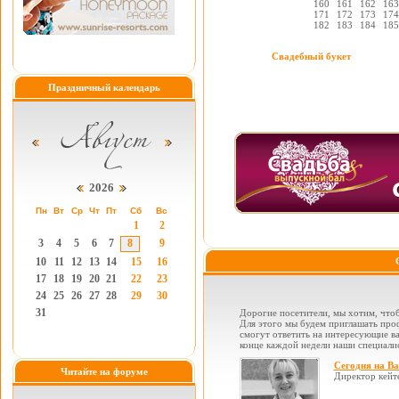
160
161
162
163
171
172
173
174
182
183
184
185
Свадебный букет
Праздничный календарь
2026
Пн
Вт
Ср
Чт
Пт
Сб
Вс
1
2
3
4
5
6
7
8
9
10
11
12
13
14
15
16
17
18
19
20
21
22
23
24
25
26
27
28
29
30
31
Дорогие посетители, мы хотим, чтоб
Для этого мы будем приглашать проф
смогут ответить на интересующие вас
конце каждой недели наши специалис
Сегодня на В
Читайте на форуме
Директор кейт