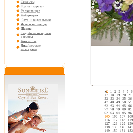
Стилисты
Торты и караваи
Уроки танцев
Фейерверки
Фото- и видеосъемка
Яхты и теплоходы
Шарики
Свадебные интернет-
ресурсы
Химчистка
Дизайнерские
аксессуары
1
2
3
4
5
6
17
18
19
20
21
32
33
34
35
36
47
48
49
50
51
62
63
64
65
66
77
78
79
80
81
92
93
94
95
96
105
106
107
108
116
117
118
119
127
128
129
130
138
139
140
141
149
150
151
152