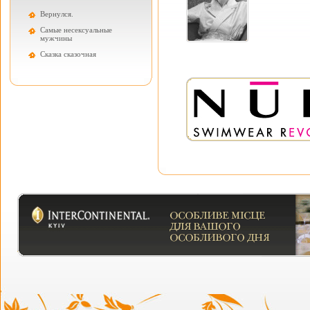
Вернулся.
Самые несексуальные
мужчины
Cказка сказочная