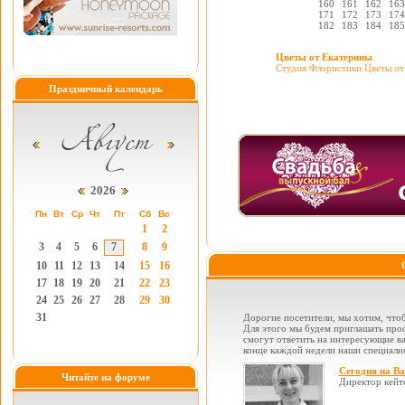
160
161
162
163
171
172
173
174
182
183
184
185
Цветы от Екатерины
Студия Флористики Цветы от
Праздничный календарь
2026
Пн
Вт
Ср
Чт
Пт
Сб
Вс
1
2
3
4
5
6
7
8
9
10
11
12
13
14
15
16
17
18
19
20
21
22
23
24
25
26
27
28
29
30
31
Дорогие посетители, мы хотим, чтоб
Для этого мы будем приглашать проф
смогут ответить на интересующие вас
конце каждой недели наши специалис
Сегодня на В
Читайте на форуме
Директор кейт