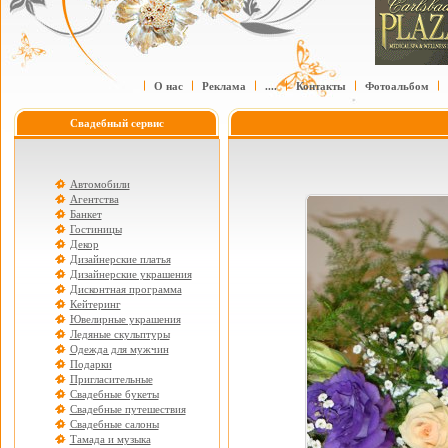
О нас
Реклама
....
Контакты
Фотоальбом
Свадебный сервис
Автомобили
Агентства
Банкет
Гостиницы
Декор
Дизайнерские платья
Дизайнерские украшения
Дисконтная программа
Кейтеринг
Ювелирные украшения
Ледяные скульптуры
Одежда для мужчин
Подарки
Пригласительные
Свадебные букеты
Свадебные путешествия
Свадебные салоны
Тамада и музыка