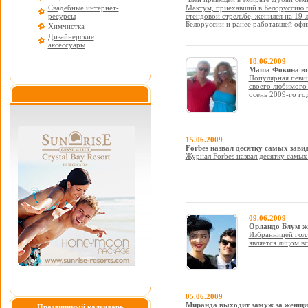
Свадебные интернет-
Мактум, приехавший в Белоруссию п
ресурсы
стендовой стрельбе, женился на 19-
Белоруссии и ранее работавшей офиц
Химчистка
Дизайнерские
аксессуары
18.06.2009
Маша Фокина впе
Популярная певиц
своего любимого 
осень 2009-го год
15.06.2009
Forbes назвал десятку самых зав
Журнал Forbes назвал десятку самых
09.06.2009
Орландо Блум ж
Избранницей голл
является лицом вс
05.06.2009
Миранда выходит замуж за женщи
Праздничный календарь