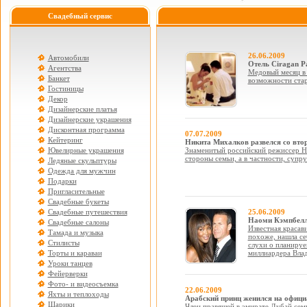
Свадебный сервис
26.06.2009
Автомобили
Отель Ciragan P
Агентства
Медовый месяц в о
Банкет
возможности ста
Гостиницы
Декор
Дизайнерские платья
Дизайнерские украшения
Дисконтная программа
07.07.2009
Кейтеринг
Никита Михалков развелся со вто
Ювелирные украшения
Знаменитый российский режиссер Ни
стороны семьи, а в частности, супру
Ледяные скульптуры
Одежда для мужчин
Подарки
Пригласительные
Свадебные букеты
Свадебные путешествия
25.06.2009
Наоми Кэмпбелл
Свадебные салоны
Известная красав
Тамада и музыка
похоже, нашла с
Стилисты
слухи о планируе
Торты и караваи
миллиардера Влад
Уроки танцев
Фейерверки
Фото- и видеосъемка
22.06.2009
Яхты и теплоходы
Арабский принц женился на офици
Шарики
Член правящей в эмирате Дубай сем