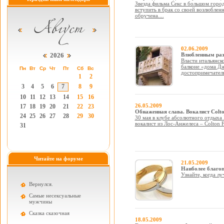
Звезда фильма Секс в большом горо
вступить в брак со своей возлюбле
обручена....
02.06.2009
2026
Влюбленным раз
Власти итальянс
балконе «дома Дж
Пн
Вт
Ср
Чт
Пт
Сб
Вс
достопримечатель
1
2
3
4
5
6
7
8
9
10
11
12
13
14
15
16
26.05.2009
17
18
19
20
21
22
23
Обнаженная слава. Вокалист Colto
24
25
26
27
28
29
30
30 мая в клубе абсолютного отдыха
вокалист из Лос-Анжелеса – Colton F
31
Читайте на форуме
21.05.2009
Наиболее благоп
Узнайте, когда л
Вернулся.
Самые несексуальные
мужчины
Cказка сказочная
18.05.2009