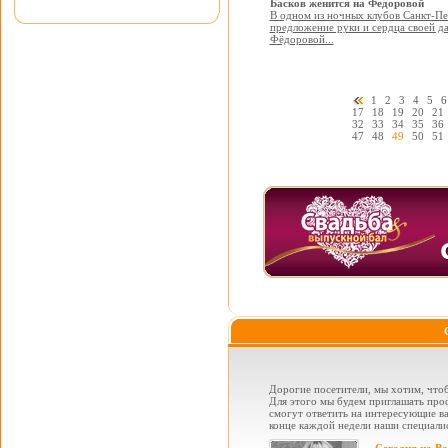
Басков женится на Федоровой
В одном из ночных клубов Санкт-Пе
предложение руки и сердца своей д
Фёдоровой...
1
2
3
4
5
6
17
18
19
20
21
32
33
34
35
36
47
48
49
50
51
Дорогие посетители, мы хотим, чтоб
Для этого мы будем приглашать проф
смогут ответить на интересующие вас
конце каждой недели наши специалис