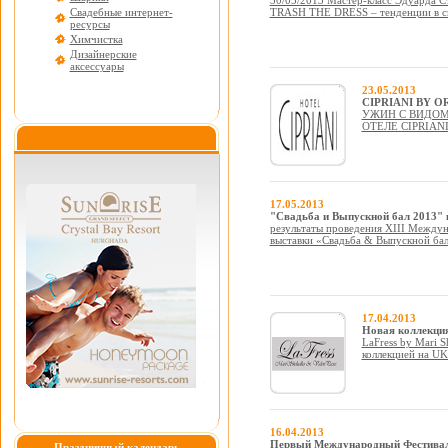
30/05/2013 Мастер-класс Эдуарда С
Свадебные интернет-
TRASH THE DRESS – тенденции в с
ресурсы
Химчистка
Дизайнерские
аксессуары
23.05.2013
CIPRIANI BY O
УЖИН С ВИДОМ
ОТЕЛЕ CIPRIAN
17.05.2013
"Свадьба и Выпускной бал 2013" 
результаты проведения XIII Между
выставки «Свадьба & Выпускной ба
17.04.2013
Новая коллекция 
LaFress by Mari S
коллекцией на 
16.04.2013
Первый Международный Фестивал
Праздничный календарь