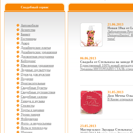
Свадебный сервис
21.06.2013
Автомобили
Новая 10ка от Le
Агентства
Лаборатории Payo
Банкет
Demaquillantes! 
Гостиницы
типа!
Декор
Дизайнерские платья
Дизайнерские украшения
Дисконтная программа
06.06.2013
Кейтеринг
Свадьба от Стельмаха на завод
Ювелирные украшения
Единственный 100% новый металлур
Украины ИНТЕРПАЙП СТАЛЬ открыл
Ледяные скульптуры
Одежда для мужчин
Подарки
Пригласительные
Свадебные букеты
Свадебные путешествия
31.05.2013
Дом Мечты Оль
Свадебные салоны
В Киеве открылся
Тамада и музыка
Стилисты
Торты и караваи
Уроки танцев
Фейерверки
Фото- и видеосъемка
23.05.2013
Яхты и теплоходы
Мастер-класс Эдуарда Стельмах
Шарики