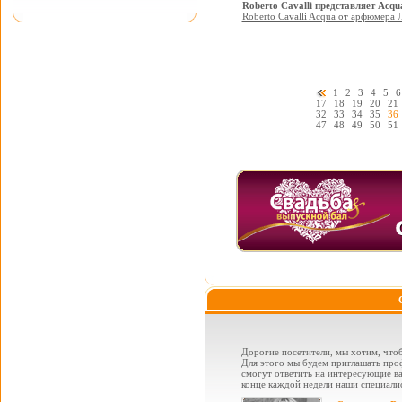
Roberto Cavalli представляет Acqu
Roberto Cavalli Acqua от арфюмера 
1
2
3
4
5
6
17
18
19
20
21
32
33
34
35
36
47
48
49
50
51
Дорогие посетители, мы хотим, чтоб
Для этого мы будем приглашать проф
смогут ответить на интересующие вас
конце каждой недели наши специалис