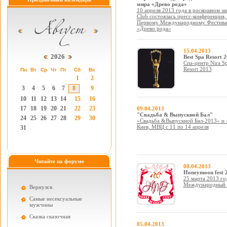
мира «Древо рода»
10 апреля 2013 года в роскошном з
Club состоялась пресс-конференция
Первому Международному Фестивал
«Древо рода»
15.04.2013
2026
Best Spa Resort 
Спа-центр Nira Sp
Resort 2013
Пн
Вт
Ср
Чт
Пт
Сб
Вс
1
2
3
4
5
6
7
8
9
10
11
12
13
14
15
16
17
18
19
20
21
22
23
09.04.2013
"Свадьба & Выпускной Бал"
24
25
26
27
28
29
30
«Свадьба &Выпускной Бал-2013» и «
Киев, МВЦ с 11 по 14 апреля
31
Читайте на форуме
08.04.2013
Honeymoon fest 
25 марта 2013 год
Международный ф
Вернулся.
Самые несексуальные
мужчины
Cказка сказочная
05.04.2013