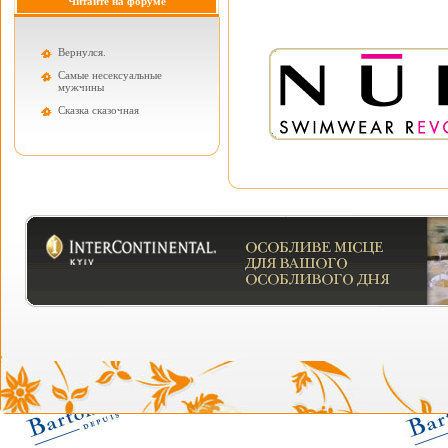
Читайте на форуме
Вернулся.
Самые несексуальные
мужчины
Cказка сказочная