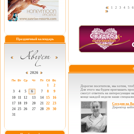
1
2
3
4
5
6
Праздничный календарь
2026
Пн
Вт
Ср
Чт
Пт
Сб
Вс
1
2
Дорогие посетители, мы хотим, чтоб
Для этого мы будем приглашать проф
3
4
5
6
7
8
9
смогут ответить на интересующие вас
конце каждой недели наши специалис
10
11
12
13
14
15
16
17
18
19
20
21
22
23
Сегодня на В
Директор кейт
24
25
26
27
28
29
30
31