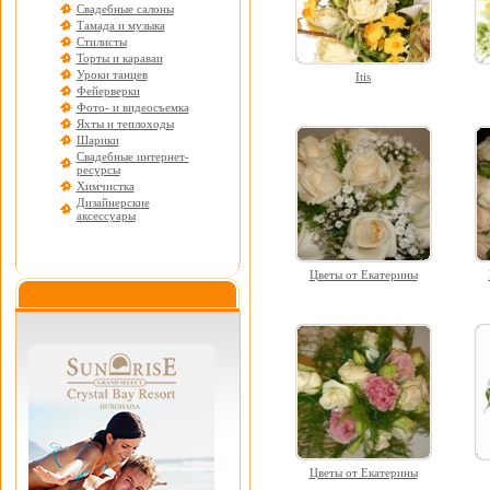
Свадебные салоны
Тамада и музыка
Стилисты
Торты и караваи
Уроки танцев
Itis
Фейерверки
Фото- и видеосъемка
Яхты и теплоходы
Шарики
Свадебные интернет-
ресурсы
Химчистка
Дизайнерские
аксессуары
Цветы от Екатерины
Цветы от Екатерины