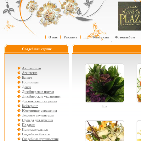
О нас
Реклама
....
Контакты
Фотоальбом
Свадебный сервис
Автомобили
Агентства
Банкет
Гостиницы
Декор
Дизайнерские платья
Дизайнерские украшения
Дисконтная программа
Кейтеринг
Itis
Ювелирные украшения
Ледяные скульптуры
Одежда для мужчин
Подарки
Пригласительные
Свадебные букеты
Свадебные путешествия