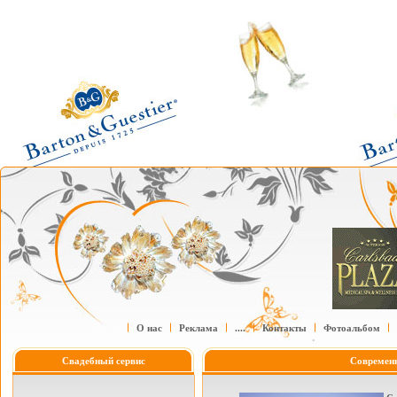
О нас
Реклама
....
Контакты
Фотоальбом
Свадебный сервис
Современ