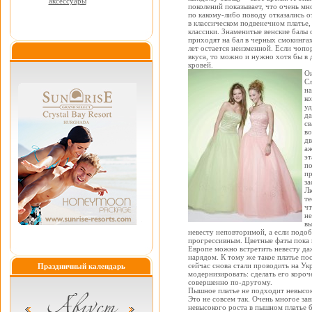
аксессуары
поколений показывает, что очень мн
по какому-либо поводу отказались 
в классическом подвенечном платье,
классики. Знаменитые венские балы 
приходят на бал в черных смокингах
лет остается неизменной. Если чопо
вкуса, то можно и нужно хотя бы в 
кровей.
Он
Сл
на
ко
уд
да
св
во
дв
аж
эт
по
пр
за
Лю
те
чт
не
вы
невесту неповторимой, а если подобр
прогрессивным. Цветные фаты пока н
Европе можно встретить невесту даж
нарядом. К тому же такое платье по
сейчас снова стали проводить на Ук
Праздничный календарь
модернизировать: сделать его короч
совершенно по-другому.
Пышное платье не подходит невысо
Это не совсем так. Очень многое з
невысокого роста в пышном платье б