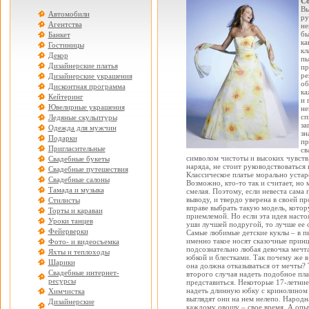
Со
Вы
Автомобили
ру
Агентства
не
бы
Банкет
ка
Гостиницы
кл
Декор
пы
Дизайнерские платья
пр
ре
Дизайнерские украшения
об
Дисконтная программа
ка
Кейтеринг
и 
Ювелирные украшения
не
сп
Ледяные скульптуры
за
Одежда для мужчин
зн
Подарки
пр
Пригласительные
св
символом чистоты и высоких чувств,
Свадебные букеты
наряда, не стоит руководствоватьс
Свадебные путешествия
Классическое платье морально устар
Свадебные салоны
Возможно, кто-то так и считает, но 
Тамада и музыка
смелая. Поэтому, если невеста сама 
выводу, и твердо уверена в своей пр
Стилисты
вправе выбрать такую модель, котор
Торты и караваи
приемлемой. Но если эта идея насто
Уроки танцев
уши лучшей подругой, то лучше ее 
Фейерверки
Самые любимые детские куклы – в п
именно такое носят сказочные принц
Фото- и видеосъемка
подсознательно любая девочка мечта
Яхты и теплоходы
юбкой и блестками. Так почему же в
Шарики
она должна отказываться от мечты? 
Свадебные интернет-
второго случая надеть подобное пла
ресурсы
представиться. Некоторые 17-летни
надеть длинную юбку с кринолином 
Химчистка
выглядят они на нем нелепо. Народна
Дизайнерские
каждому овощу – свое время. А оп