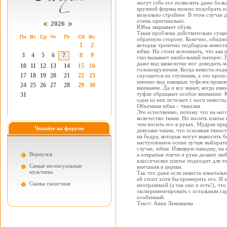
могут себе его позволить даже боль
крупной формы можно подобрать пла
визуально стройнее. В этом случае 
очень оригинально.
2026
Юбка закрывает обувь
Такая проблема действительно сущес
Пн
Вт
Ср
Чт
Пт
Сб
Вс
обратную сторону. Конечно, обидно
1
2
которые трепетно подбирала невеста
юбки. Но стоит вспомнить, что как р
3
4
5
6
7
8
9
глаз вызывает наибольший интерес. 
даже вид щиколотки мог доводить 
10
11
12
13
14
15
16
головокружения. Когда невеста под
17
18
19
20
21
22
23
спускается по ступеням, а это проис
именно вид изящных туфелек привле
24
25
26
27
28
29
30
внимание. Да и все знают, когда име
туфли обращают особое внимание. Ка
31
одна из них исчезает с ноги невесты
Объемная юбка – тяжелая
Это естественно, потому что на нег
количество ткани. Но носить платье 
чем носить его в руках. Мудрая при
Читайте на форуме
девушки таким, что основная тяжест
на бедра, которые могут выносить б
наступлением осени лучше выбирать 
случае, юбки. Изящную накидку, на
Вернулся.
а открытые плечи и руки делают люб
классическое платье подходит для т
Самые несексуальные
венчания в церкви.
мужчины
Так что даже если невеста изначальн
ей стоит хотя бы примерить его. И м
Cказка сказочная
неотразимой (а так оно и есть!), чт
экспериментировать с остальным га
особенный.
Текст: Анна Ленивцева