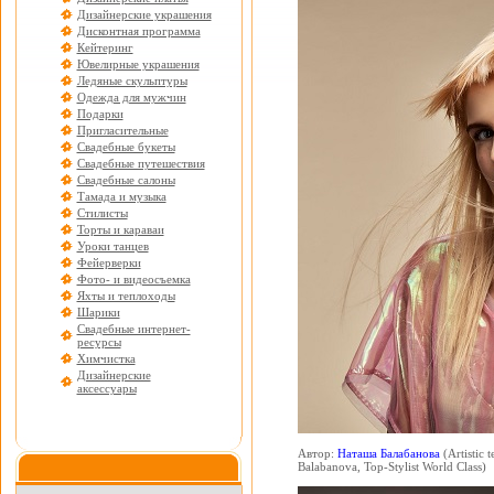
Дизайнерские украшения
Дисконтная программа
Кейтеринг
Ювелирные украшения
Ледяные скульптуры
Одежда для мужчин
Подарки
Пригласительные
Свадебные букеты
Свадебные путешествия
Свадебные салоны
Тамада и музыка
Стилисты
Торты и караваи
Уроки танцев
Фейерверки
Фото- и видеосъемка
Яхты и теплоходы
Шарики
Свадебные интернет-
ресурсы
Химчистка
Дизайнерские
аксессуары
Автор:
Наташа Балабанова
(Artistic 
Balabanova, Top-Stylist World Cla