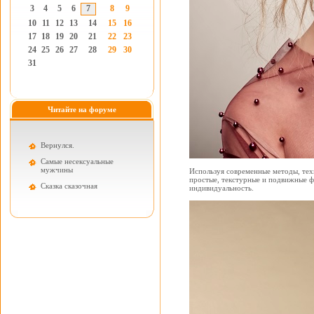
3
4
5
6
7
8
9
10
11
12
13
14
15
16
17
18
19
20
21
22
23
24
25
26
27
28
29
30
31
Читайте на форуме
Вернулся.
Самые несексуальные
мужчины
Используя современные методы, тех
простые, текстурные и подвижные ф
Cказка сказочная
индивидуальность.