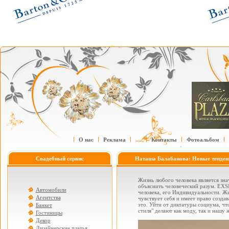
О нас
Реклама
....
Контакты
Фотоальбом
Свадебный сервис
Наташа Балабанова: Новые тенденци
Жизнь любого человека является зна
объяснить человеческий разум. EXS
Автомобили
человека, его Индивидуальности. Жи
Агентства
чувствует себя и имеет право созда
это. Уйти от диктатуры социума, ч
Банкет
стиля" делают как моду, так и нашу
Гостиницы
Декор
Дизайнерские платья