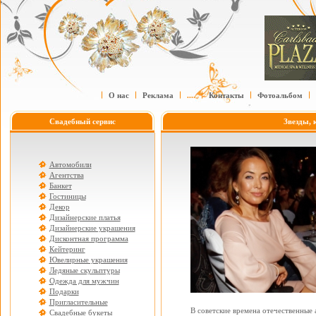
О нас
Реклама
....
Контакты
Фотоальбом
Свадебный сервис
Звезды, 
Автомобили
Агентства
Банкет
Гостиницы
Декор
Дизайнерские платья
Дизайнерские украшения
Дисконтная программа
Кейтеринг
Ювелирные украшения
Ледяные скульптуры
Одежда для мужчин
Подарки
Пригласительные
В советские времена отечественные
Свадебные букеты