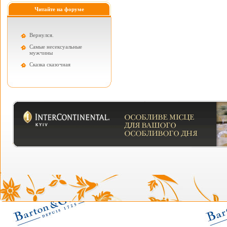
Читайте на форуме
Вернулся.
Самые несексуальные
мужчины
Cказка сказочная