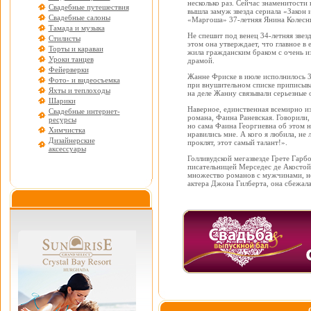
несколько раз. Сейчас знаменитости 
Свадебные путешествия
вышла замуж звезда сериала «Закон 
Свадебные салоны
«Маргоша» 37-летняя Янина Колесн
Тамада и музыка
Не спешит под венец 34-летняя зве
Стилисты
этом она утверждает, что главное в 
Торты и караваи
жила гражданским браком с очень из
Уроки танцев
драмой.
Фейерверки
Жанне Фриске в июле исполнилось 36 
Фото- и видеосъемка
при внушительном списке приписыва
Яхты и теплоходы
на деле Жанну связывали серьезные 
Шарики
Наверное, единственная всемирно из
Свадебные интернет-
романа, Фаина Раневская. Говорили,
ресурсы
но сама Фаина Георгиевна об этом не
Химчистка
нравились мне. А кого я любила, не
Дизайнерские
проклят, этот самый талант!».
аксессуары
Голливудской мегазвезде Грете Гарб
писательницей Мерседес де Акостой
множество романов с мужчинами, но
актера Джона Гилберта, она сбежала