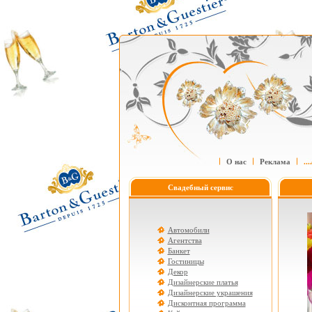
О нас
Реклама
....
Свадебный сервис
Автомобили
Агентства
Банкет
Гостиницы
Декор
Дизайнерские платья
Дизайнерские украшения
Дисконтная программа