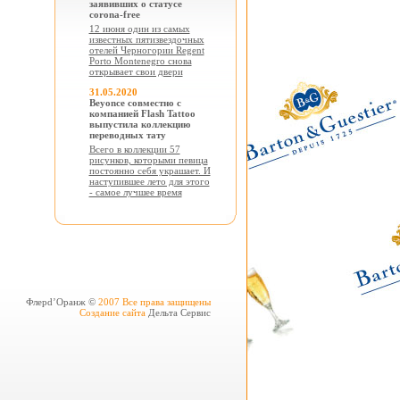
заявивших о статусе
corona-free
12 июня один из самых
известных пятизвездочных
отелей Черногории Regent
Porto Montenegro снова
открывает свои двери
31.05.2020
Beyonce совместно с
компанией Flash Tattoo
выпустила коллекцию
переводных тату
Всего в коллекции 57
рисунков, которыми певица
постоянно себя украшает. И
наступившее лето для этого
- самое лучшее время
Флерd’Оранж ©
2007 Все права защищены
Создание сайта
Дельта Сервис