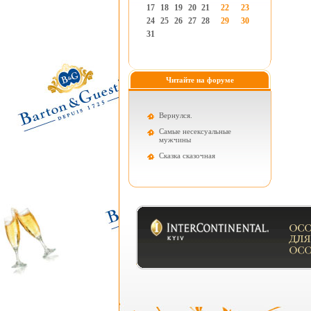
17
18
19
20
21
22
23
24
25
26
27
28
29
30
31
Читайте на форуме
Вернулся.
Самые несексуальные
мужчины
Cказка сказочная