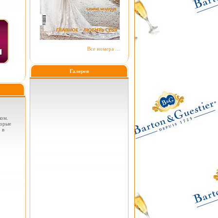
Все номера ...
Галерея
ком.
торые
 в