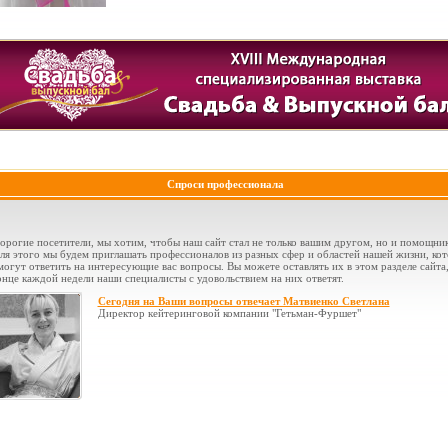
Спроси профессионала
орогие посетители, мы хотим, чтобы наш сайт стал не только вашим другом, но и помощни
ля этого мы будем приглашать профессионалов из разных сфер и областей нашей жизни, ко
могут ответить на интересующие вас вопросы. Вы можете оставлять их в этом разделе сайта,
онце каждой недели наши специалисты с удовольствием на них ответят.
Сегодня на Ваши вопросы отвечает Матвиенко Светлана
Директор кейтеринговой компании "Гетьман-Фуршет"