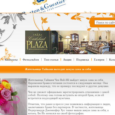
Контакты
Фотоальбом
Топ-статьи
Акции
Подписка
Галереи
Кат
Жительница Тайваня выходит замуж сама за себя
Жительница Тайваня Чен Вей-Ий выйдет замуж сама за себя.
Церемония бракосочетания состоится в следующем месяце. Она
выразила надежду, что ее примеру последуют и другие девушки.
Чен не сможет официально зарегистрировать отношения с самой
собой. Поэтому она готова вступить во второй брак, если ей
встретится подходящий мужчина.
Отметим, что ранее в прессе уже появлялась информация о людях,
заключавших браки без партнеров. В частности, жительница
Нидерландов Дженнифер Хус также вышла замуж сама за себя, а
китаец Лю Йо женился на своей фотографии.