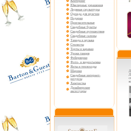
Кейтеринг
Ювелирные украшения
Ледяные скульптуры
Одежда для мужчин
Подарки
Пригласительные
Свадебные букеты
Свадебные путешествия
Свадебные салоны
Тамада и музыка
Стилисты
Торты и караваи
Уроки танцев
Фейерверки
Фото- и видеосъемка
Яхты и теплоходы
Шарики
Д
Д
Свадебные интернет-
с
ресурсы
к
Химчистка
Дизайнерские
аксессуары