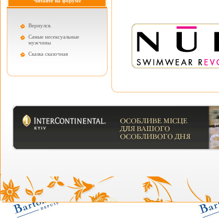
Читайте на форуме
Вернулся.
Самые несексуальные
мужчины
Cказка сказочная