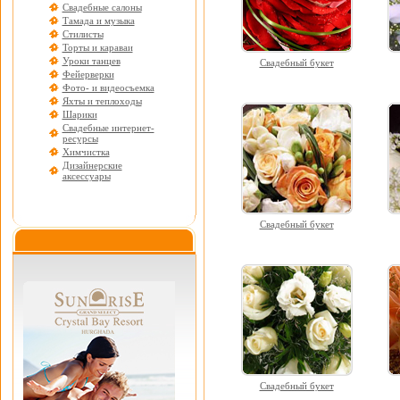
Свадебные салоны
Тамада и музыка
Стилисты
Торты и караваи
Уроки танцев
Свадебный букет
Фейерверки
Фото- и видеосъемка
Яхты и теплоходы
Шарики
Свадебные интернет-
ресурсы
Химчистка
Дизайнерские
аксессуары
Свадебный букет
Свадебный букет