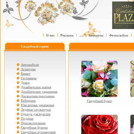
О нас
Реклама
....
Контакты
Фотоальбом
Свадебный сервис
Автомобили
Агентства
Банкет
Гостиницы
Декор
Дизайнерские платья
Дизайнерские украшения
Дисконтная программа
Кейтеринг
Свадебный букет
Ювелирные украшения
Ледяные скульптуры
Одежда для мужчин
Подарки
Пригласительные
Свадебные букеты
Свадебные путешествия