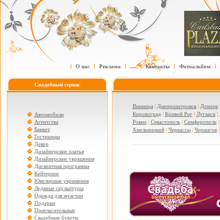
О нас
Реклама
....
Контакты
Фотоальбом
Свадебный сервис
Винница
|
Днепропетровск
|
Донецк
Кировоград
|
Кривой Рог
|
Луганск
|
Автомобили
Агентства
Ровно
|
Севастополь
|
Симферополь
Банкет
Хмельницкий
|
Черкассы
|
Чернигов
Гостиницы
Декор
Дизайнерские платья
Дизайнерские украшения
Дисконтная программа
Кейтеринг
Ювелирные украшения
Ледяные скульптуры
Одежда для мужчин
Подарки
Пригласительные
Свадебные букеты