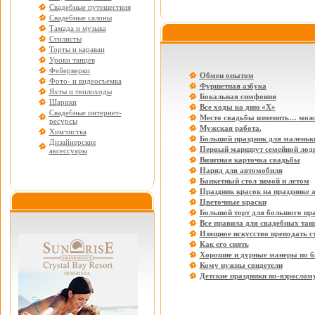
Свадебные путешествия
Свадебные салоны
Тамада и музыка
Стилисты
Торты и караваи
Уроки танцев
Фейерверки
Обмен опытом
Фото- и видеосъемка
Фуршетная азбука
Яхты и теплоходы
Бокальная симфония
Шарики
Все ходы ко дню «Х»
Свадебные интернет-
Место свадьбы изменить… мож
ресурсы
Мужская работа.
Химчистка
Большой праздник для маленьки
Дизайнерские
Первый маршрут семейной лод
аксессуары
Визитная карточка свадьбы
Наряд для автомобиля
Банкетный стол зимой и летом
Праздник красок на празднике 
Цветочные краски
Большой торт для большого пр
Все правила для свадебных тан
Изящное искусство преподать с
Как его снять
Хорошие и дурные манеры по б
Кому нужны свидетели
Детские праздники по-взрослом