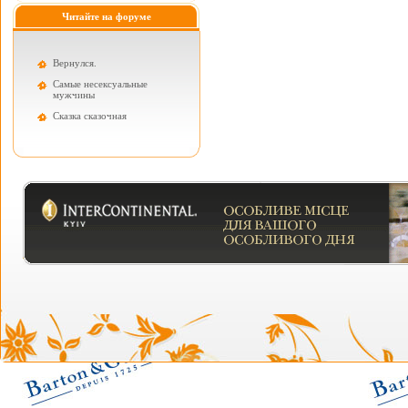
Читайте на форуме
Вернулся.
Самые несексуальные
мужчины
Cказка сказочная