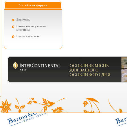
Читайте на форуме
Вернулся.
Самые несексуальные
мужчины
Cказка сказочная