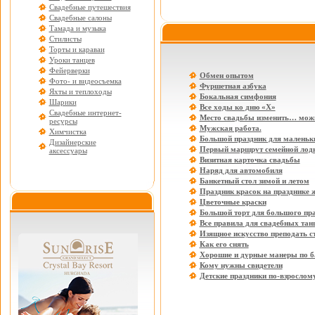
Свадебные путешествия
Свадебные салоны
Тамада и музыка
Стилисты
Торты и караваи
Уроки танцев
Фейерверки
Обмен опытом
Фото- и видеосъемка
Фуршетная азбука
Яхты и теплоходы
Бокальная симфония
Шарики
Все ходы ко дню «Х»
Свадебные интернет-
Место свадьбы изменить… мож
ресурсы
Мужская работа.
Химчистка
Большой праздник для маленьки
Дизайнерские
Первый маршрут семейной лод
аксессуары
Визитная карточка свадьбы
Наряд для автомобиля
Банкетный стол зимой и летом
Праздник красок на празднике 
Цветочные краски
Большой торт для большого пр
Все правила для свадебных тан
Изящное искусство преподать с
Как его снять
Хорошие и дурные манеры по б
Кому нужны свидетели
Детские праздники по-взрослом