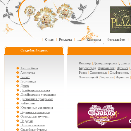
О нас
Реклама
....
Контакты
Фотоальбом
Свадебный сервис
Винница
|
Днепропетровск
|
Донецк
Кировоград
|
Кривой Рог
|
Луганск
|
Автомобили
Агентства
Ровно
|
Севастополь
|
Симферополь
Банкет
Хмельницкий
|
Черкассы
|
Чернигов
Гостиницы
Декор
Дизайнерские платья
Дизайнерские украшения
Дисконтная программа
Кейтеринг
Ювелирные украшения
Ледяные скульптуры
Одежда для мужчин
Подарки
Пригласительные
Свадебные букеты